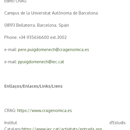
Edifici CRAG
Campus de la Universitat Autònoma de Barcelona
08193 Bellaterra. Barcelona. Spain
Phone: +34-935636600 ext.3002
e-mail:
pere.puigdomenech@cragenomica.es
e-mail:
ppuigdomenech@iec.cat
Enllaços/Enlaces/Links/Liens
CRAG:
https://www.cragenomica.es
Institut d'Estudis
Catalans:
https://www.iec.cat/activitats/entrada.asp