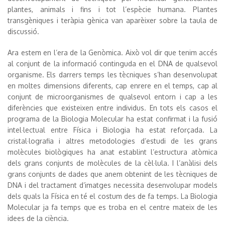
plantes, animals i fins i tot l’espècie humana. Plantes
transgèniques i teràpia gènica van aparèixer sobre la taula de
discussió.
Ara estem en l’era de la Genòmica. Això vol dir que tenim accés
al conjunt de la informació continguda en el DNA de qualsevol
organisme. Els darrers temps les tècniques s’han desenvolupat
en moltes dimensions diferents, cap enrere en el temps, cap al
conjunt de microorganismes de qualsevol entorn i cap a les
diferències que existeixen entre individus. En tots els casos el
programa de la Biologia Molecular ha estat confirmat i la fusió
intel·lectual entre Física i Biologia ha estat reforçada. La
cristal·lografia i altres metodologies d’estudi de les grans
molècules biològiques ha anat establint l’estructura atòmica
dels grans conjunts de molècules de la cèl·lula. I l’anàlisi dels
grans conjunts de dades que anem obtenint de les tècniques de
DNA i del tractament d’imatges necessita desenvolupar models
dels quals la Física en té el costum des de fa temps. La Biologia
Molecular ja fa temps que es troba en el centre mateix de les
idees de la ciència.