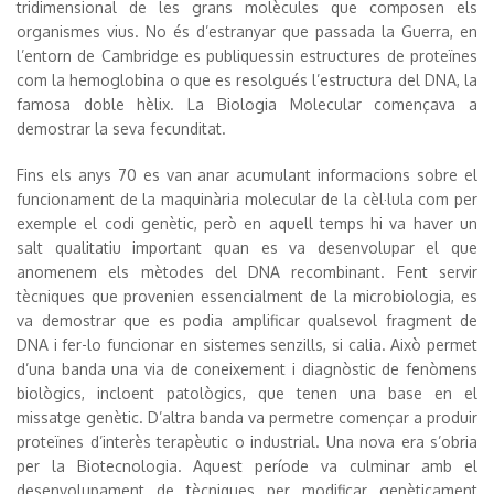
tridimensional de les grans molècules que composen els
organismes vius. No és d’estranyar que passada la Guerra, en
l’entorn de Cambridge es publiquessin estructures de proteïnes
com la hemoglobina o que es resolgués l’estructura del DNA, la
famosa doble hèlix. La Biologia Molecular començava a
demostrar la seva fecunditat.
Fins els anys 70 es van anar acumulant informacions sobre el
funcionament de la maquinària molecular de la cèl·lula com per
exemple el codi genètic, però en aquell temps hi va haver un
salt qualitatiu important quan es va desenvolupar el que
anomenem els mètodes del DNA recombinant. Fent servir
tècniques que provenien essencialment de la microbiologia, es
va demostrar que es podia amplificar qualsevol fragment de
DNA i fer-lo funcionar en sistemes senzills, si calia. Això permet
d’una banda una via de coneixement i diagnòstic de fenòmens
biològics, incloent patològics, que tenen una base en el
missatge genètic. D’altra banda va permetre començar a produir
proteïnes d’interès terapèutic o industrial. Una nova era s’obria
per la Biotecnologia. Aquest període va culminar amb el
desenvolupament de tècniques per modificar genèticament