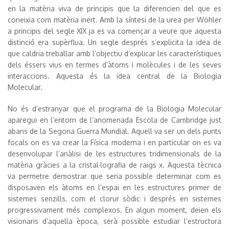
en la matèria viva de principis que la diferencien del que es
coneixia com matèria inert. Amb la síntesi de la urea per Wöhler
a principis del segle XIX ja es va començar a veure que aquesta
distinció era supèrflua. Un segle després s’explicita la idea de
que caldria treballar amb l’objectiu d’explicar les característiques
dels éssers vius en termes d’àtoms i molècules i de les seves
interaccions. Aquesta és la idea central de la Biologia
Molecular.
No és d’estranyar que el programa de la Biologia Molecular
aparegui en l’entorn de l’anomenada Escola de Cambridge just
abans de la Segona Guerra Mundial. Aquell va ser un dels punts
focals on es va crear la Física moderna i en particular on es va
desenvolupar l’anàlisi de les estructures tridimensionals de la
matèria gràcies a la cristal·lografia de raigs x. Aquesta tècnica
va permetre demostrar que seria possible determinar com es
disposaven els àtoms en l’espai en les estructures primer de
sistemes senzills, com el clorur sòdic i després en sistemes
progressivament més complexos. En algun moment, deien els
visionaris d’aquella època, serà possible estudiar l’estructura