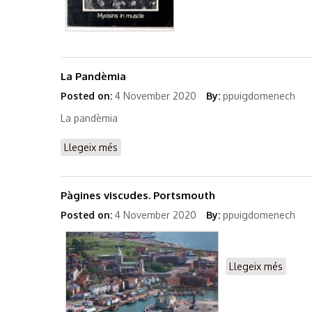
La Pandèmia
Posted on:
4 November 2020
By:
ppuigdomenech
La pandèmia
Llegeix més
sobre La Pandèmia
Pàgines viscudes. Portsmouth
Posted on:
4 November 2020
By:
ppuigdomenech
Llegeix més
sobre 