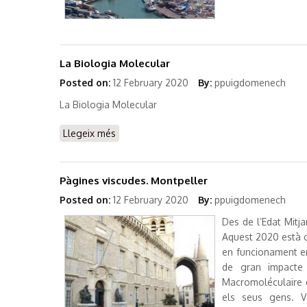
La Biologia Molecular
Posted on:
12 February 2020
By:
ppuigdomenech
La Biologia Molecular
Llegeix més
sobre La Biologia Molecular
Pàgines viscudes. Montpeller
Posted on:
12 February 2020
By:
ppuigdomenech
Des de l’Edat Mitj
Aquest 2020 està c
en funcionament en
de gran impacte 
Macromoléculaire q
els seus gens. V