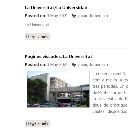
La Universitat/La Universidad
Posted on:
3 May 2021
By:
ppuigdomenech
La Universitat
Llegeix més
sobre La Universitat/La Universidad
Pàgines viscudes. La Universitat
Posted on:
3 May 2021
By:
ppuigdomenech
La recerca científi
com a mínim la rec
tres períodes. Un 
de Professor de Cla
la Universitat de
tipus de pràctiqu
cables i dispositius 
Llegeix més
sobre Pàgines viscudes. La Universitat