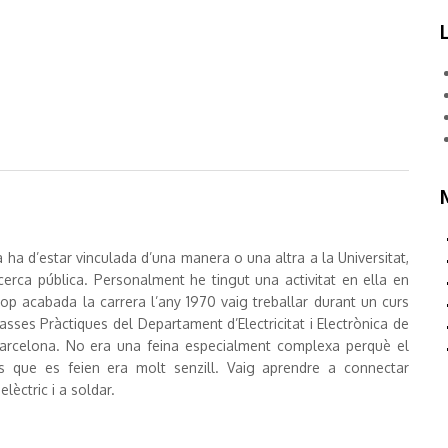
ca ha d’estar vinculada d’una manera o una altra a la Universitat,
erca pública. Personalment he tingut una activitat en ella en
cop acabada la carrera l’any 1970 vaig treballar durant un curs
sses Pràctiques del Departament d’Electricitat i Electrònica de
 Barcelona. No era una feina especialment complexa perquè el
es que es feien era molt senzill. Vaig aprendre a connectar
elèctric i a soldar.