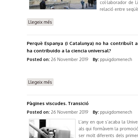
col·laborador de L
relació entre seqüè
Llegeix més
sobre Pàgines viscudes. Montpeller
Perquè Espanya (i Catalunya) no ha contribuït a
ha contribuido a la ciencia universal?
Posted on:
26 November 2019
By:
ppuigdomenech
Llegeix més
sobre Perquè Espanya (i Catalunya) no ha c
ha contribuido a la ciencia universal?
Pàgines viscudes. Transició
Posted on:
26 November 2019
By:
ppuigdomenech
L’any en que s’acaba la Univer
als qui formàvem la promoció 
ser molt diferents dels prime