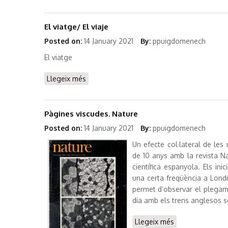
El viatge/ El viaje
Posted on:
14 January 2021
By:
ppuigdomenech
El viatge
Llegeix més
sobre El viatge/ El viaje
Pàgines viscudes. Nature
Posted on:
14 January 2021
By:
ppuigdomenech
Un efecte col·lateral de le
de 10 anys amb la revista Na
científica espanyola. Els in
una certa freqüència a Londr
permet d’observar el plegame
dia amb els trens anglesos s
Llegeix més
sobre Pàgines v