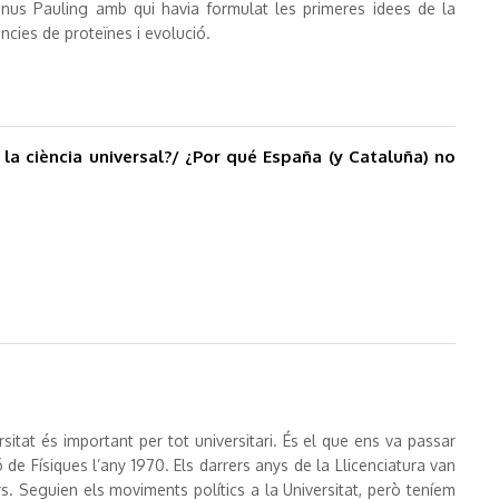
inus Pauling amb qui havia formulat les primeres idees de la
ncies de proteïnes i evolució.
 la ciència universal?/ ¿Por qué España (y Cataluña) no
ontribuït a la ciència universal?/ ¿Por qué España (y Cataluña) no
sitat és important per tot universitari. És el que ens va passar
de Físiques l’any 1970. Els darrers anys de la Llicenciatura van
rs. Seguien els moviments polítics a la Universitat, però teníem