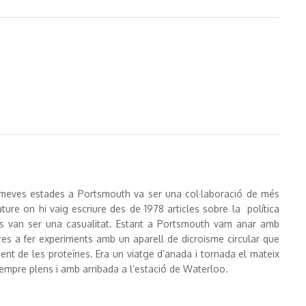
s meves estades a Portsmouth va ser una col·laboració de més
ture on hi vaig escriure des de 1978 articles sobre la política
icis van ser una casualitat. Estant a Portsmouth vam anar amb
es a fer experiments amb un aparell de dicroisme circular que
nt de les proteïnes. Era un viatge d’anada i tornada el mateix
empre plens i amb arribada a l’estació de Waterloo.
iscudes. Nature