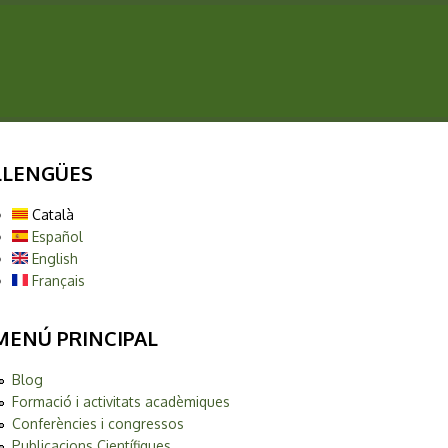
LLENGÜES
Català
Español
English
Français
MENÚ PRINCIPAL
Blog
Formació i activitats acadèmiques
Conferències i congressos
Publicacions Científiques