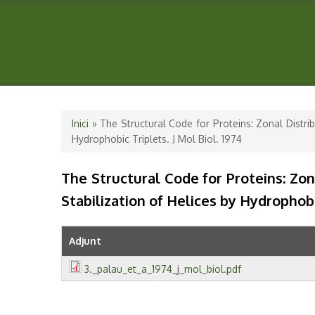
Esteu aquí
Inici
» The Structural Code for Proteins: Zonal Distrib
Hydrophobic Triplets. J Mol Biol. 1974
The Structural Code for Proteins: Zon
Stabilization of Helices by Hydrophobic
Adjunt
3._palau_et_a_1974_j_mol_biol.pdf