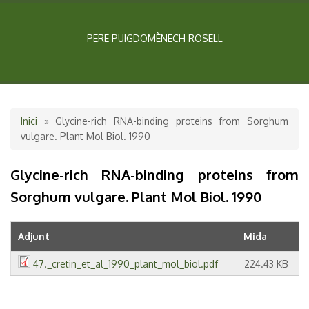
PERE PUIGDOMÈNECH ROSELL
Esteu aquí
Inici
» Glycine-rich RNA-binding proteins from Sorghum
vulgare. Plant Mol Biol. 1990
Glycine-rich RNA-binding proteins from
Sorghum vulgare. Plant Mol Biol. 1990
Adjunt
Mida
47._cretin_et_al_1990_plant_mol_biol.pdf
224.43 KB