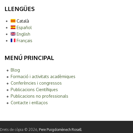
LLENGÜES
Català
Español
English
Français
MENÚ PRINCIPAL
Blog
Formació i activitats acadèmiques
Conferències i congressos
Publicacions Científiques
Publicacions no professionals
Contacte i enllaços
Drets de còpia © 2026,
Pere Puigdomènech Rosell
.