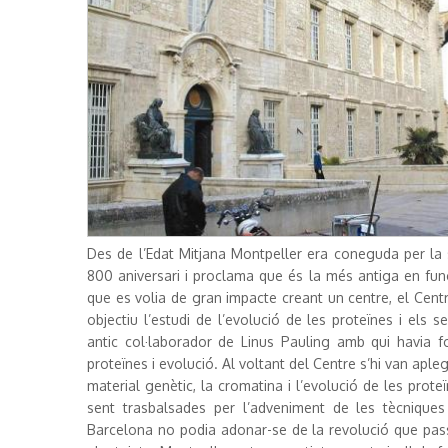
Des de l’Edat Mitjana Montpeller era coneguda per la
800 aniversari i proclama que és la més antiga en fu
que es volia de gran impacte creant un centre, el Ce
objectiu l’estudi de l’evolució de les proteïnes i el
antic col·laborador de Linus Pauling amb qui havia f
proteïnes i evolució. Al voltant del Centre s’hi van apleg
material genètic, la cromatina i l’evolució de les prot
sent trasbalsades per l’adveniment de les tècniques
Barcelona no podia adonar-se de la revolució que pass