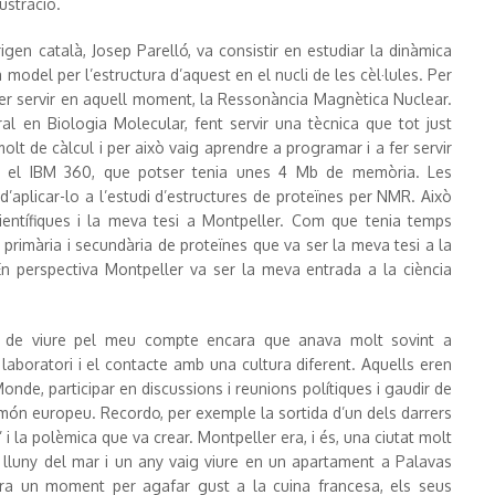
ustració.
igen català, Josep Parelló, va consistir en estudiar la dinàmica
odel per l’estructura d’aquest en el nucli de les cèl·lules. Per
er servir en aquell moment, la Ressonància Magnètica Nuclear.
al en Biologia Molecular, fent servir una tècnica que tot just
lt de càlcul i per això vaig aprendre a programar i a fer servir
t el IBM 360, que potser tenia unes 4 Mb de memòria. Les
d’aplicar-lo a l’estudi d’estructures de proteïnes per NMR. Això
entífiques i la meva tesi a Montpeller. Com que tenia temps
 primària i secundària de proteïnes que va ser la meva tesi a la
 En perspectiva Montpeller va ser la meva entrada a la ciència
et de viure pel meu compte encara que anava molt sovint a
laboratori i el contacte amb una cultura diferent. Aquells eren
nde, participar en discussions i reunions polítiques i gaudir de
l món europeu. Recordo, per exemple la sortida d’un dels darrers
 la polèmica que va crear. Montpeller era, i és, una ciutat molt
à lluny del mar i un any vaig viure en un apartament a Palavas
ra un moment per agafar gust a la cuina francesa, els seus