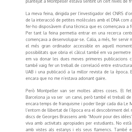
plantejat a Montpeller estava sentint un cert nivell de fr
La meva feina, dirigida per l’investigador del CNRS d’or
de la interacció de petites molècules amb el DNA com a m
fer-ho disposàvem d’una tècnica que es començava a f
Per tant la feina permetia entrar en una recerca centr
començava a desenvolupar-se. Calia, a més, fer servir mo
el més gran ordinador accessible en aquell momen
possibilitats que obria el càlcul també em va permetre 
em va donar les dues meves primeres publicacions ci
també vaig fer un treball de correlació entre estructura
UAB i una publicació a la millor revista de la època.
encara que no me n’estava adonant gaire.
Però Montpeller van ser moltes altres coses. El f
Barcelona ja va ser un canvi, però també el treball de 
encara temps de franquisme i poder llegir cada dia Le Mo
l’entorn de llibertat de l’època era el descobriment de
discs de Georges Brassens amb “Mourir pour des idées” i
viva amb activitats apropiades per estudiants. No est
amb vistes als estanys i els seus flamencs. També e