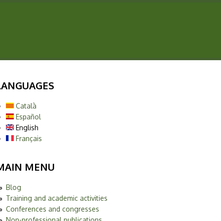
LANGUAGES
Català
Español
English
Français
MAIN MENU
Blog
Training and academic activities
Conferences and congresses
Non-professional publications