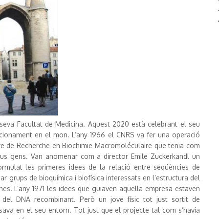
 seva Facultat de Medicina. Aquest 2020 està celebrant el seu
ncionament en el mon. L’any 1966 el CNRS va fer una operació
ntre de Recherche en Biochimie Macromoléculaire que tenia com
s seus gens. Van anomenar com a director Emile Zuckerkandl un
ormulat les primeres idees de la relació entre seqüències de
ar grups de bioquímica i biofísica interessats en l’estructura del
eïnes. L’any 1971 les idees que guiaven aquella empresa estaven
 del DNA recombinant. Però un jove físic tot just sortit de
ava en el seu entorn. Tot just que el projecte tal com s’havia